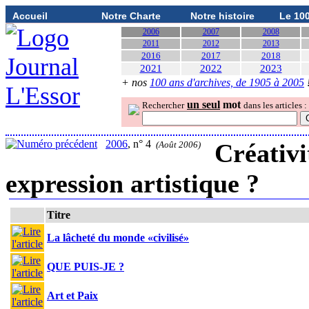
Accueil
Notre Charte
Notre histoire
Le 10
2006
2007
2008
2011
2012
2013
2016
2017
2018
2021
2022
2023
+ nos
100 ans d'archives, de 1905 à 2005
un seul
mot
Rechercher
dans les articles :
2006
, n° 4
Créativi
(Août 2006)
expression artistique ?
Titre
La lâcheté du monde «civilisé»
QUE PUIS-JE ?
Art et Paix