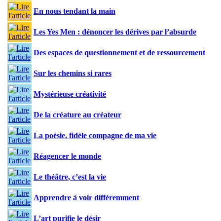
En nous tendant la main
Les Yes Men : dénoncer les dérives par l’absurde
Des espaces de questionnement et de ressourcement
Sur les chemins si rares
Mystérieuse créativité
De la créature au créateur
La poésie, fidèle compagne de ma vie
Réagencer le monde
Le théâtre, c’est la vie
Apprendre à voir différemment
L’art purifie le désir