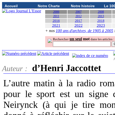
Accueil
Notre Charte
Notre histoire
Le 10
2006
2007
2008
2011
2012
2013
2016
2017
2018
2021
2022
2023
+ nos
100 ans d'archives, de 1905 à 2005
un seul
mot
Rechercher
dans les articles :
A
d’Henri Jaccottet
Auteur :
L’autre matin à la radio ro
pour le sport est un signe d
Neirynck (à qui je tire mo