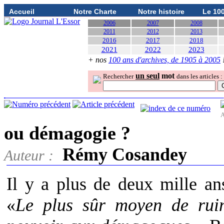
Accueil
Notre Charte
Notre histoire
Le 10
2006
2007
2008
2011
2012
2013
2016
2017
2018
2021
2022
2023
+ nos
100 ans d'archives, de 1905 à 2005
un seul
mot
Rechercher
dans les articles :
A
ou démagogie ?
Rémy Cosandey
Auteur :
Il y a plus de deux mille an
«
Le plus sûr moyen de rui