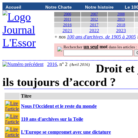
Accueil
Notre Charte
Notre histoire
Le 10
2006
2007
2008
2011
2012
2013
2016
2017
2018
2021
2022
2023
+ nos
100 ans d'archives, de 1905 à 2005
un seul
mot
Rechercher
dans les articles :
2016
, n° 2
Droit et 
(Avril 2016)
ils toujours d’accord ?
Titre
Nous l'Occident et le reste du monde
110 ans d'archives sur la Toile
L’Europe se compromet avec une dictature