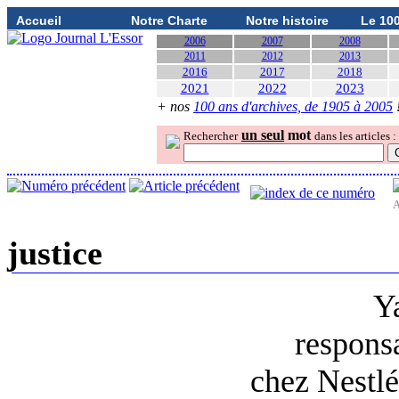
Accueil
Notre Charte
Notre histoire
Le 10
2006
2007
2008
2011
2012
2013
2016
2017
2018
2021
2022
2023
+ nos
100 ans d'archives, de 1905 à 2005
un seul
mot
Rechercher
dans les articles :
A
justice
Y
responsa
chez Nestlé