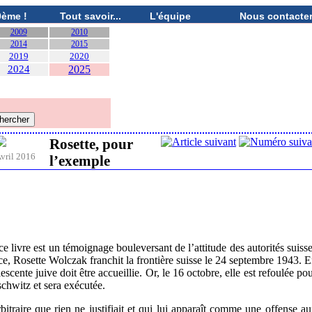
0ème !
Tout savoir...
L'équipe
Nous contacte
2009
2010
2014
2015
2019
2020
2024
2025
Rosette, pour
vril 2016
l’exemple
e livre est un témoignage bouleversant de l’attitude des autorités suiss
, Rosette Wolczak franchit la frontière suisse le 24 septembre 1943. 
cente juive doit être accueillie. Or, le 16 octobre, elle est refoulée po
schwitz et sera exécutée.
itraire que rien ne justifiait et qui lui apparaît comme une offense a