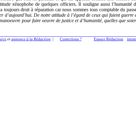
ttitude xénophobe de quelques officiers. Il souligne aussi l’humanité 
te a toujours droit à réparation car nous sommes tous comptable du pass
er d’aujourd’hui. De notre attitude à l’égard de ceux qui fuient guerre 
anoeuvre pour faire oeuvre de justice et d’humanité, quelles que soie
urce
et
annonce à la Rédaction
|
Corrections ?
Espace Rédaction
intra