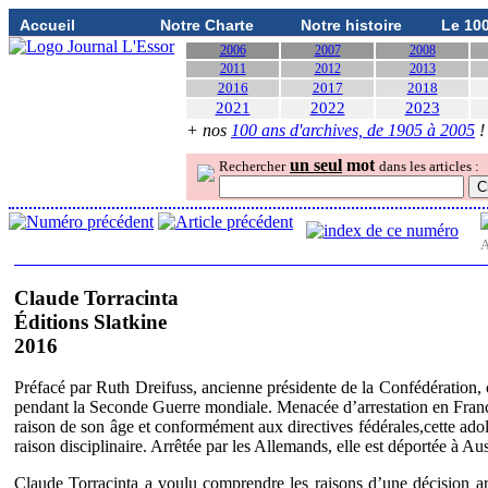
Accueil
Notre Charte
Notre histoire
Le 10
2006
2007
2008
2011
2012
2013
2016
2017
2018
2021
2022
2023
+ nos
100 ans d'archives, de 1905 à 2005
!
un seul
mot
Rechercher
dans les articles :
A
Claude Torracinta
Éditions Slatkine
2016
Préfacé par Ruth Dreifuss, ancienne présidente de la Confédération, c
pendant la Seconde Guerre mondiale. Menacée d’arrestation en France
raison de son âge et conformément aux directives fédérales,cette adoles
raison disciplinaire. Arrêtée par les Allemands, elle est déportée à Au
Claude Torracinta a voulu comprendre les raisons d’une décision arb