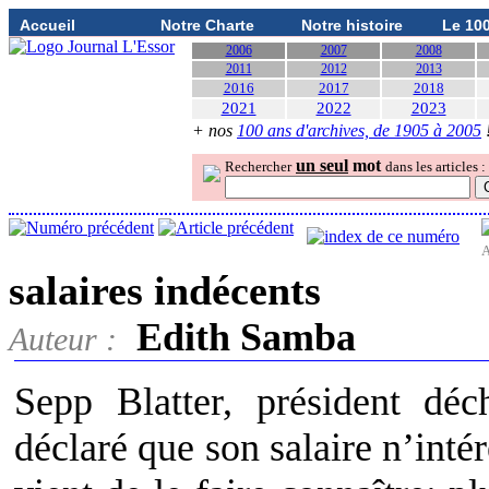
Accueil
Notre Charte
Notre histoire
Le 10
2006
2007
2008
2011
2012
2013
2016
2017
2018
2021
2022
2023
+ nos
100 ans d'archives, de 1905 à 2005
un seul
mot
Rechercher
dans les articles :
A
salaires indécents
Edith Samba
Auteur :
Sepp Blatter, président d
déclaré que son salaire n’inté