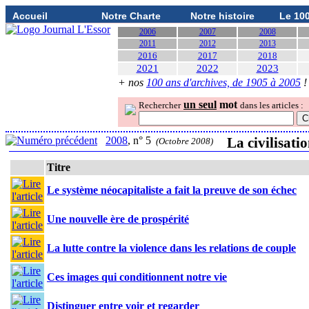
Accueil
Notre Charte
Notre histoire
Le 10
2006
2007
2008
2011
2012
2013
2016
2017
2018
2021
2022
2023
+ nos
100 ans d'archives, de 1905 à 2005
!
un seul
mot
Rechercher
dans les articles :
2008
, n° 5
La civilisati
(Octobre 2008)
Titre
Le système néocapitaliste a fait la preuve de son échec
Une nouvelle ère de prospérité
La lutte contre la violence dans les relations de couple
Ces images qui conditionnent notre vie
Distinguer entre voir et regarder