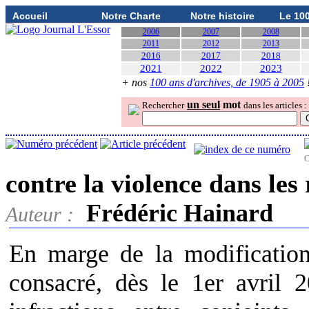
Accueil
Notre Charte
Notre histoire
Le 10
2006
2007
2008
2011
2012
2013
2016
2017
2018
2021
2022
2023
+ nos
100 ans d'archives, de 1905 à 2005
un seul
mot
Rechercher
dans les articles :
O
contre la violence dans les
Frédéric Hainard
Auteur :
En marge de la modificatio
consacré, dès le 1er avril 2