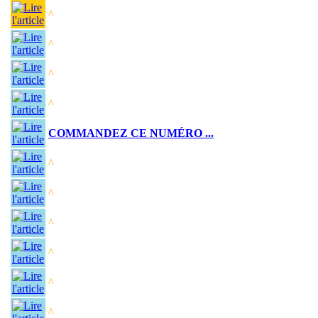
^
^
^
^
COMMANDEZ CE NUMÉRO ...
^
^
^
^
^
^