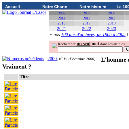
Accueil
Notre Charte
Notre histoire
Le 10
2006
2007
2008
2011
2012
2013
2016
2017
2018
2021
2022
2023
+ nos
100 ans d'archives, de 1905 à 2005
!
un seul
mot
Rechercher
dans les articles :
2000
, n° 6
L’homme es
(Décembre 2000)
Vraiment ?
Titre
^
^
^
^