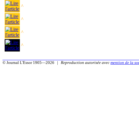
^
^
^
^
© Journal L'Essor 1905—2026 |
Reproduction autorisée avec
mention de la so