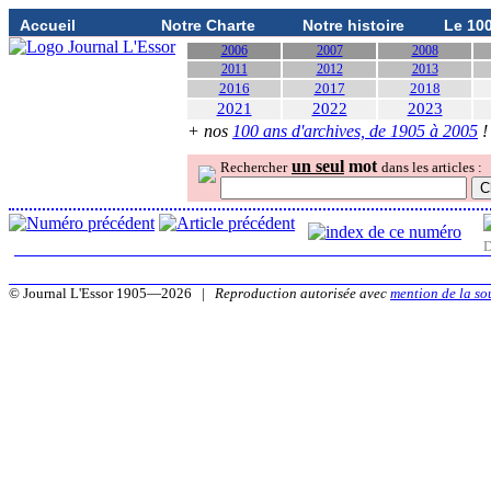
Accueil
Notre Charte
Notre histoire
Le 10
2006
2007
2008
2011
2012
2013
2016
2017
2018
2021
2022
2023
+ nos
100 ans d'archives, de 1905 à 2005
!
un seul
mot
Rechercher
dans les articles :
D
© Journal L'Essor 1905—2026 |
Reproduction autorisée avec
mention de la so