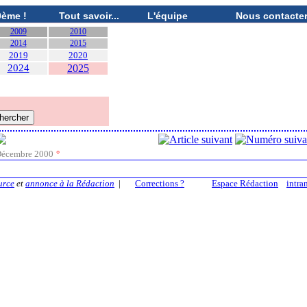
0ème !
Tout savoir...
L'équipe
Nous contacte
2009
2010
2014
2015
2019
2020
2024
2025
écembre 2000
°
urce
et
annonce à la Rédaction
|
Corrections ?
Espace Rédaction
intra