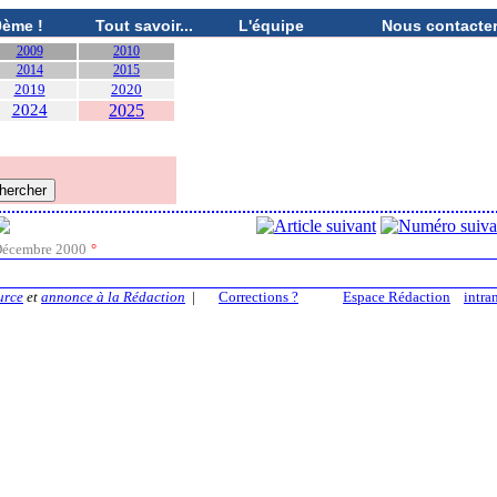
0ème !
Tout savoir...
L'équipe
Nous contacte
2009
2010
2014
2015
2019
2020
2024
2025
écembre 2000
°
urce
et
annonce à la Rédaction
|
Corrections ?
Espace Rédaction
intra