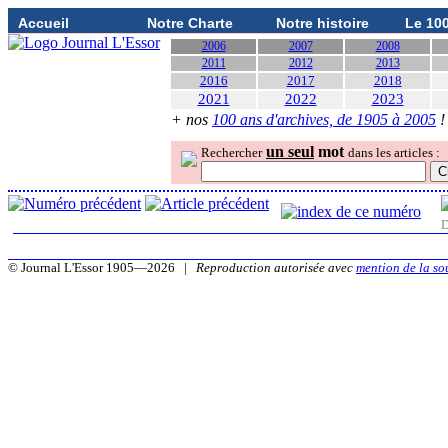
Accueil
Notre Charte
Notre histoire
Le 10
2006
2007
2008
2011
2012
2013
2016
2017
2018
2021
2022
2023
+ nos
100 ans d'archives, de 1905 à 2005
!
un seul
mot
Rechercher
dans les articles :
D
© Journal L'Essor 1905—2026 |
Reproduction autorisée avec
mention de la so