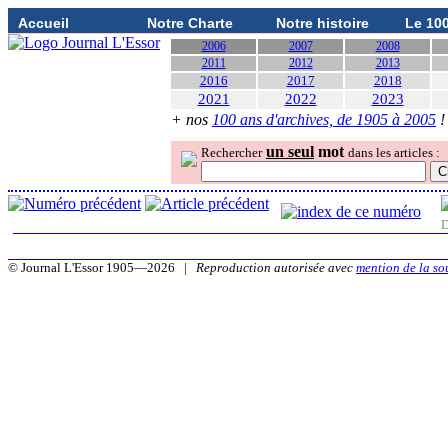
Accueil
Notre Charte
Notre histoire
Le 10
2006
2007
2008
2011
2012
2013
2016
2017
2018
2021
2022
2023
+ nos
100 ans d'archives, de 1905 à 2005
!
un seul
mot
Rechercher
dans les articles :
D
© Journal L'Essor 1905—2026 |
Reproduction autorisée avec
mention de la so