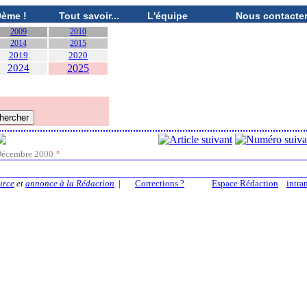
0ème !
Tout savoir...
L'équipe
Nous contacte
2009
2010
2014
2015
2019
2020
2024
2025
écembre 2000
°
urce
et
annonce à la Rédaction
|
Corrections ?
Espace Rédaction
intra