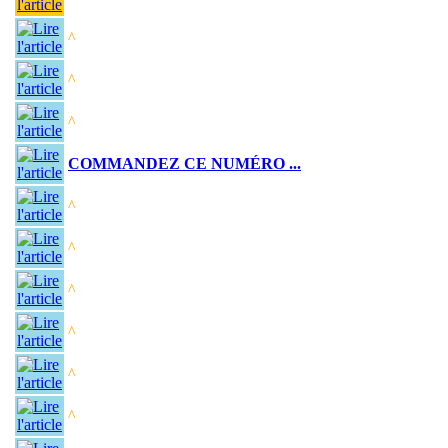
^
^
^
COMMANDEZ CE NUMÉRO ...
^
^
^
^
^
^