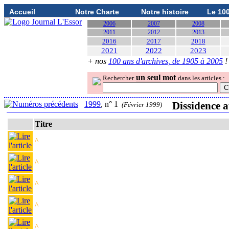
Accueil
Notre Charte
Notre histoire
Le 10
2006
2007
2008
2011
2012
2013
2016
2017
2018
2021
2022
2023
+ nos
100 ans d'archives, de 1905 à 2005
!
un seul
mot
Rechercher
dans les articles :
1999
, n° 1
Dissidence a
(Février 1999)
Titre
^
^
^
^
^