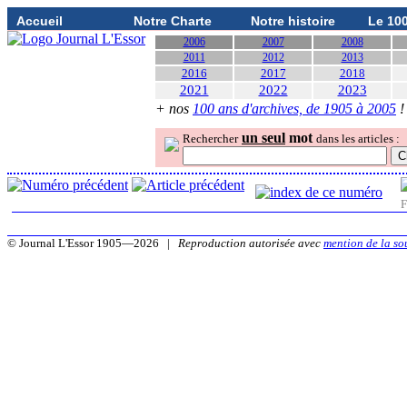
Accueil
Notre Charte
Notre histoire
Le 10
2006
2007
2008
2011
2012
2013
2016
2017
2018
2021
2022
2023
+ nos
100 ans d'archives, de 1905 à 2005
!
un seul
mot
Rechercher
dans les articles :
F
© Journal L'Essor 1905—2026 |
Reproduction autorisée avec
mention de la so