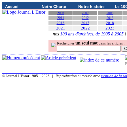
Accueil
Notre Charte
Notre histoire
Le 10
2006
2007
2008
2011
2012
2013
2016
2017
2018
2021
2022
2023
+ nos
100 ans d'archives, de 1905 à 2005
!
un seul
mot
Rechercher
dans les articles :
F
© Journal L'Essor 1905—2026 |
Reproduction autorisée avec
mention de la so