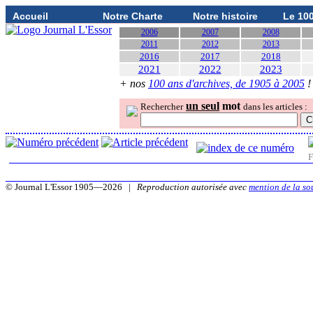
Accueil
Notre Charte
Notre histoire
Le 10
2006
2007
2008
2011
2012
2013
2016
2017
2018
2021
2022
2023
+ nos
100 ans d'archives, de 1905 à 2005
!
un seul
mot
Rechercher
dans les articles :
F
© Journal L'Essor 1905—2026 |
Reproduction autorisée avec
mention de la so