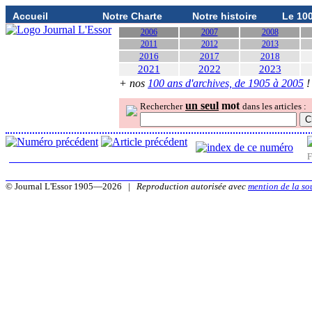
Accueil
Notre Charte
Notre histoire
Le 10
2006
2007
2008
2011
2012
2013
2016
2017
2018
2021
2022
2023
+ nos
100 ans d'archives, de 1905 à 2005
!
un seul
mot
Rechercher
dans les articles :
F
© Journal L'Essor 1905—2026 |
Reproduction autorisée avec
mention de la so