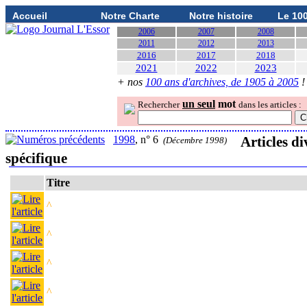
Accueil
Notre Charte
Notre histoire
Le 10
2006
2007
2008
2011
2012
2013
2016
2017
2018
2021
2022
2023
+ nos
100 ans d'archives, de 1905 à 2005
!
un seul
mot
Rechercher
dans les articles :
1998
, n° 6
Articles d
(Décembre 1998)
spécifique
Titre
^
^
^
^