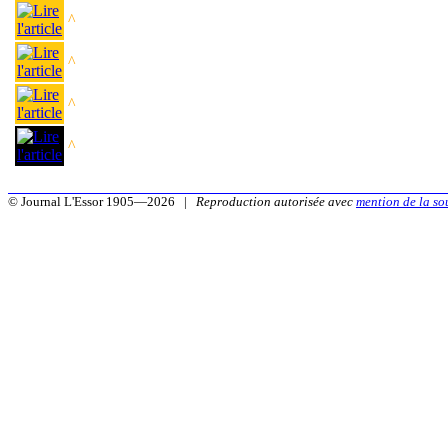
^
^
^
^
© Journal L'Essor 1905—2026 |
Reproduction autorisée avec
mention de la so