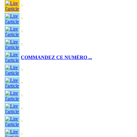
^
^
^
^
COMMANDEZ CE NUMÉRO ...
^
^
^
^
^
^