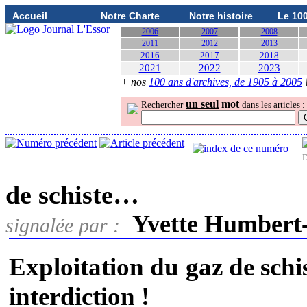
Accueil
Notre Charte
Notre histoire
Le 10
2006
2007
2008
2011
2012
2013
2016
2017
2018
2021
2022
2023
+ nos
100 ans d'archives, de 1905 à 2005
un seul
mot
Rechercher
dans les articles :
D
de schiste…
Yvette Humbert
signalée par :
Exploitation du gaz de sch
interdiction !