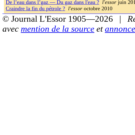
De l’eau dans l’gaz — Du gaz dans l'eau ?
l'essor
juin 20
Craindre la fin du pétrole ?
l'essor
octobre 2010
© Journal L'Essor 1905—2026 |
R
avec
mention de la source
et
annonce