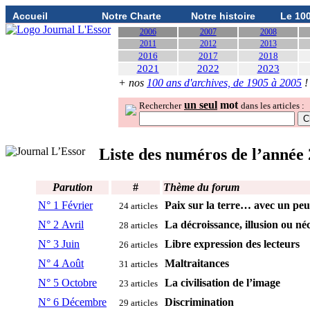
Accueil
Notre Charte
Notre histoire
Le 10
2006
2007
2008
2011
2012
2013
2016
2017
2018
2021
2022
2023
+ nos
100 ans d'archives, de 1905 à 2005
!
un seul
mot
Rechercher
dans les articles :
Liste des numéros de l’année
Parution
#
Thème du forum
N° 1 Février
Paix sur la terre… avec un peu
24 articles
N° 2 Avril
La décroissance, illusion ou néc
28 articles
N° 3 Juin
Libre expression des lecteurs
26 articles
N° 4 Août
Maltraitances
31 articles
N° 5 Octobre
La civilisation de l’image
23 articles
N° 6 Décembre
Discrimination
29 articles