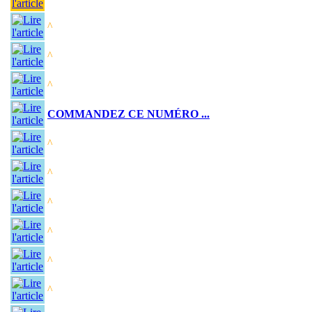
^
^
^
COMMANDEZ CE NUMÉRO ...
^
^
^
^
^
^