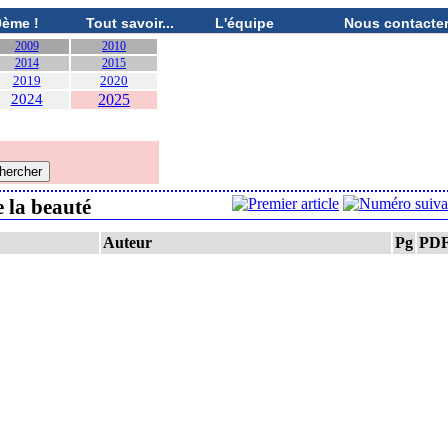
0ème !
Tout savoir...
L'équipe
Nous contacte
2009
2010
2014
2015
2019
2020
2024
2025
e la beauté
Auteur
Pg
PD