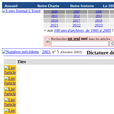
Accueil
Notre Charte
Notre histoire
Le 10
2006
2007
2008
2011
2012
2013
2016
2017
2018
2021
2022
2023
+ nos
100 ans d'archives, de 1905 à 2005
!
un seul
mot
Rechercher
dans les articles :
2003
, n° 5
Dictature d
(Octobre 2003)
Titre
^
^
^
^
^