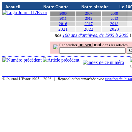
Accueil
Notre Charte
Notre histoire
Le 10
2006
2007
2008
2011
2012
2013
2016
2017
2018
2021
2022
2023
+ nos
100 ans d'archives, de 1905 à 2005
!
un seul
mot
Rechercher
dans les articles :
O
© Journal L'Essor 1905—2026 |
Reproduction autorisée avec
mention de la so