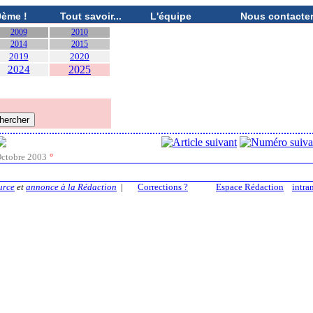
0ème !
Tout savoir...
L'équipe
Nous contacte
2009
2010
2014
2015
2019
2020
2024
2025
ctobre 2003
°
urce
et
annonce à la Rédaction
|
Corrections ?
Espace Rédaction
intra