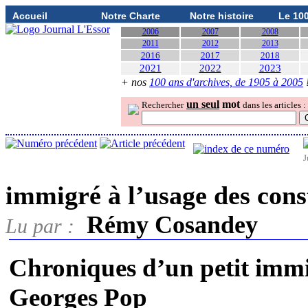
Accueil
Notre Charte
Notre histoire
Le 10
2006
2007
2008
2011
2012
2013
2016
2017
2018
2021
2022
2023
+ nos
100 ans d'archives, de 1905 à 2005
un seul
mot
Rechercher
dans les articles :
J
immigré à l’usage des cons
Rémy Cosandey
Lu par :
Chroniques d’un petit immig
Georges Pop