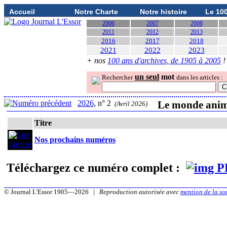
Accueil
Notre Charte
Notre histoire
Le 10
2006
2007
2008
2011
2012
2013
2016
2017
2018
2021
2022
2023
+ nos
100 ans d'archives, de 1905 à 2005
!
un seul
mot
Rechercher
dans les articles :
2026
, n° 2
Le monde anima
(Avril 2026)
Titre
Nos prochains numéros
Téléchargez ce numéro complet :
© Journal L'Essor 1905—2026 |
Reproduction autorisée avec
mention de la so