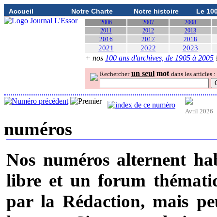
Accueil
Notre Charte
Notre histoire
Le 10
2006
2007
2008
2011
2012
2013
2016
2017
2018
2021
2022
2023
+ nos
100 ans d'archives, de 1905 à 2005
un seul
mot
Rechercher
dans les articles :
Avril 2026
numéros
Nos numéros alternent ha
libre et un forum thémati
par la Rédaction, mais pe