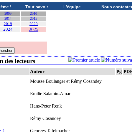
0ème !
Tout savoir...
L'équipe
Nous contacte
2009
2010
2014
2015
2019
2020
2024
2025
n des lecteurs
Auteur
Pg
PD
Mousse Boulanger et Rémy Cosandey
Emilie Salamin-Amar
Hans-Peter Renk
Rémy Cosandey
e !
Georges Tafelmacher