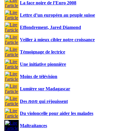
La face noire de l’Euro 2008
Lettre d’un européen au peuple suisse
Effondrement, Jared Diamond
Veiller à mieux cibler notre croissance
Témoignage de lectrice
Une initiative pionnière
Moins de télévision
Lumière sur Madagascar
non
Des
qui réjouissent
Du violoncelle pour aider les malades
Maltraitances