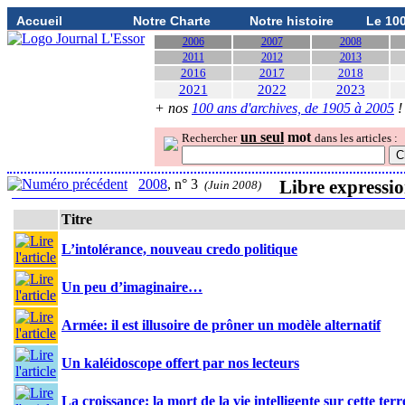
Accueil
Notre Charte
Notre histoire
Le 10
2006
2007
2008
2011
2012
2013
2016
2017
2018
2021
2022
2023
+ nos
100 ans d'archives, de 1905 à 2005
!
un seul
mot
Rechercher
dans les articles :
2008
, n° 3
Libre expressio
(Juin 2008)
Titre
L’intolérance, nouveau credo politique
Un peu d’imaginaire…
Armée: il est illusoire de prôner un modèle alternatif
Un kaléidoscope offert par nos lecteurs
La croissance: la mort de la vie intelligente sur cette terr