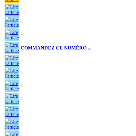
^
^
^
COMMANDEZ CE NUMÉRO ...
^
^
^
^
^
^