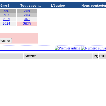
0ème !
Tout savoir...
L'équipe
Nous contacte
2009
2010
2014
2015
2019
2020
2024
2025
Auteur
Pg
PD