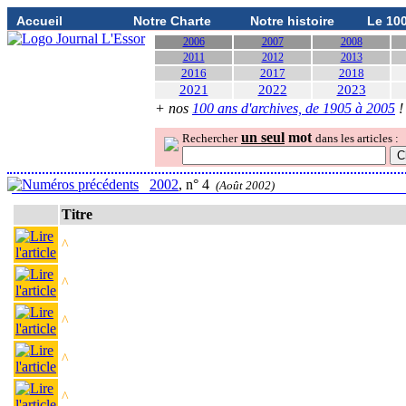
Accueil
Notre Charte
Notre histoire
Le 10
2006
2007
2008
2011
2012
2013
2016
2017
2018
2021
2022
2023
+ nos
100 ans d'archives, de 1905 à 2005
!
un seul
mot
Rechercher
dans les articles :
2002
, n° 4
(Août 2002)
Titre
^
^
^
^
^