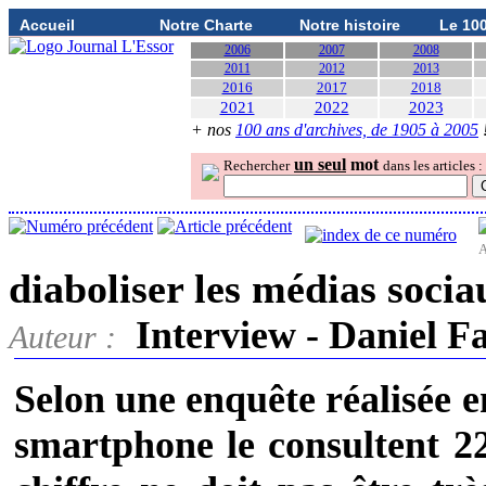
Accueil
Notre Charte
Notre histoire
Le 10
2006
2007
2008
2011
2012
2013
2016
2017
2018
2021
2022
2023
+ nos
100 ans d'archives, de 1905 à 2005
un seul
mot
Rechercher
dans les articles :
A
diaboliser les médias socia
Interview - Daniel F
Auteur :
Selon une enquête réalisée e
smartphone le consultent 22