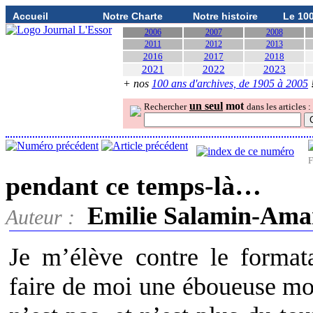
Accueil
Notre Charte
Notre histoire
Le 10
2006
2007
2008
2011
2012
2013
2016
2017
2018
2021
2022
2023
+ nos
100 ans d'archives, de 1905 à 2005
un seul
mot
Rechercher
dans les articles :
F
pendant ce temps-là…
Emilie Salamin-Ama
Auteur :
Je m’élève contre le format
faire de moi une éboueuse modè