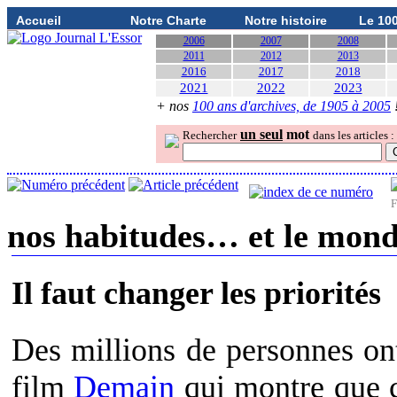
Accueil
Notre Charte
Notre histoire
Le 10
2006
2007
2008
2011
2012
2013
2016
2017
2018
2021
2022
2023
+ nos
100 ans d'archives, de 1905 à 2005
un seul
mot
Rechercher
dans les articles :
F
nos habitudes… et le mond
Il faut changer les priorités
Des millions de personnes on
film
Demain
qui montre que 