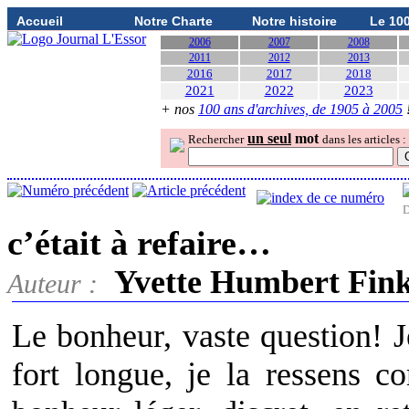
Accueil
Notre Charte
Notre histoire
Le 10
2006
2007
2008
2011
2012
2013
2016
2017
2018
2021
2022
2023
+ nos
100 ans d'archives, de 1905 à 2005
un seul
mot
Rechercher
dans les articles :
D
c’était à refaire…
Yvette Humbert Fin
Auteur :
Le bonheur, vaste question! J
fort longue, je la ressens 