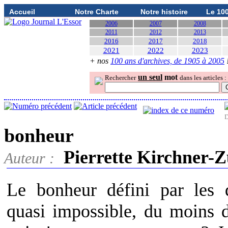
Accueil
Notre Charte
Notre histoire
Le 10
2006
2007
2008
2011
2012
2013
2016
2017
2018
2021
2022
2023
+ nos
100 ans d'archives, de 1905 à 2005
un seul
mot
Rechercher
dans les articles :
D
bonheur
Pierrette Kirchner-Z
Auteur :
Le bonheur défini par les di
quasi impossible, du moins d