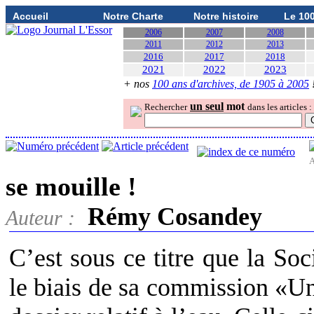
Accueil
Notre Charte
Notre histoire
Le 10
2006
2007
2008
2011
2012
2013
2016
2017
2018
2021
2022
2023
+ nos
100 ans d'archives, de 1905 à 2005
un seul
mot
Rechercher
dans les articles :
A
se mouille !
Rémy Cosandey
Auteur :
C’est sous ce titre que la So
le biais de sa commission «U