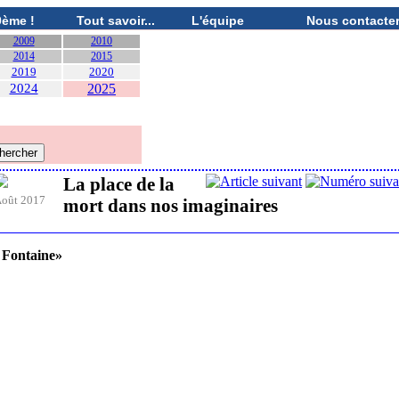
0ème !
Tout savoir...
L'équipe
Nous contacte
2009
2010
2014
2015
2019
2020
2024
2025
La place de la
oût 2017
mort dans nos imaginaires
a Fontaine»