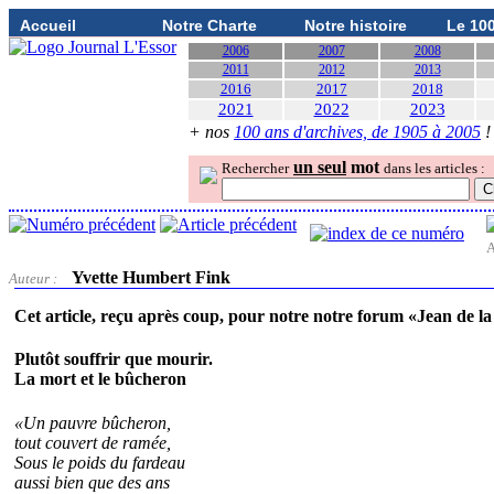
Accueil
Notre Charte
Notre histoire
Le 10
2006
2007
2008
2011
2012
2013
2016
2017
2018
2021
2022
2023
+ nos
100 ans d'archives, de 1905 à 2005
!
un seul
mot
Rechercher
dans les articles :
A
Yvette Humbert Fink
Auteur :
Cet article, reçu après coup, pour notre notre forum «Jean de l
Plutôt souffrir que mourir.
La mort et le bûcheron
«Un pauvre bûcheron,
tout couvert de ramée,
Sous le poids du fardeau
aussi bien que des ans