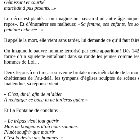
Gémissant et courbé
marchait à pas pesants…»
Le décor est planté… on imagine un paysan d’un autre âge auquel l
repos». Et d’énumérer ses malheurs: «
Sa femme, ses enfants, les so
peinture achevée…
»
Il appelle la mort, elle vient sans tarder, lui demande ce qu’il faut fair
On imagine le pauvre homme terrorisé par cette apparition! Dès 142
forme d’un squelette entraînant dans sa ronde les jeunes comme le
hommes de Loi…
Deux leçons à en tirer: la survenue brutale mais inéluctable de la mort
chrétiennes de l’au-delà, les tympans d’églises sculptés de scènes 
Inattendue, sa réponse vient:
«
C’est, dit-il, afin de m’aider
À recharger ce bois; tu ne tarderas guère
»
Et La Fontaine de conclure:
«
Le trépas vient tout guérir
Mais ne bougeons d’où nous sommes
Plutôt souffrir que mourir
C’est la devise des hommes.
»