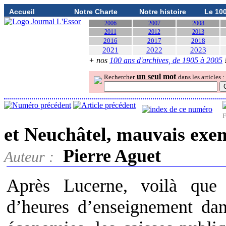
Accueil
Notre Charte
Notre histoire
Le 10
2006
2007
2008
2011
2012
2013
2016
2017
2018
2021
2022
2023
+ nos
100 ans d'archives, de 1905 à 2005
un seul
mot
Rechercher
dans les articles :
F
et Neuchâtel, mauvais exe
Pierre Aguet
Auteur :
Après Lucerne, voilà que
d’heures d’enseignement dans