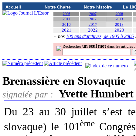
Accueil
Notre Charte
Notre histoire
Le 10
2006
2007
2008
2011
2012
2013
2016
2017
2018
2021
2022
2023
+ nos
100 ans d'archives, de 1905 à 2005
un seul
mot
Rechercher
dans les articles :
A
Brenassière en Slovaquie
Yvette Humbert
signalée par :
Du 23 au 30 juillet s’est te
ème
slovaque) le 101
Congrès