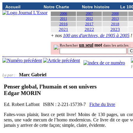
Accueil
Notre Charte
Notre histoire
Le 10
2006
2007
2008
2011
2012
2013
2016
2017
2018
2021
2022
2023
+ nos
100 ans d'archives, de 1905 à 2005
!
un seul
mot
Rechercher
dans les articles :
F
Marc Gabriel
Lu par :
Penser global, l’humain et son univers
Edgar MORIN
Ed. Robert Laffont ISBN : 2-221-15739-7
Fiche du livre
Faites-vous plaisir, lisez ce petit livre! Moins de 130 pages, un co
sens, une vade mecum de l’homo modernicus. Ce livre dit ce que v
jamais y arriver de cette façon; simple, claire, évidente.