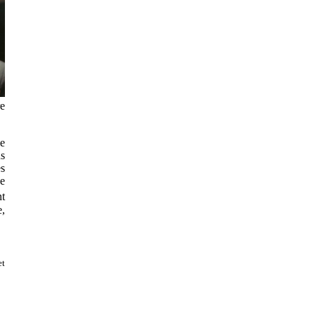
re
le
us
es
de
nt
e,
et