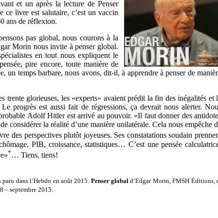
vant et un après la lecture de Penser
e livre est salutaire, c’est un vaccin
0 ans de réflexion.
 pensons pas global, nous courons à la
dgar Morin nous invite à penser global.
spécialistes en tout nous expliquent le
pensée, pire encore, toute manière de
e, un temps barbare, nous avons, dit-il, à apprendre à penser de maniè
 trente glorieuses, les «experts» avaient prédit la fin des inégalités et 
 Le progrès est aussi fait de régressions, ça devrait nous alerter. No
probable Adolf Hitler est arrivé au pouvoir. «Il faut donner des antidot
st de considérer la réalité d’une manière unilatérale. Cela nous empêche 
re des perspectives plutôt joyeuses. Ses constatations soudain prenne
 chômage, PIB, croissance, statistiques… C’est une pensée calculatric
*
ce»
… Tiens, tiens!
in paru dans l’Hebdo en août 2015.
Penser global
d’Edgar Morin, FMSH Éditions, 
98 – septembre 2015.