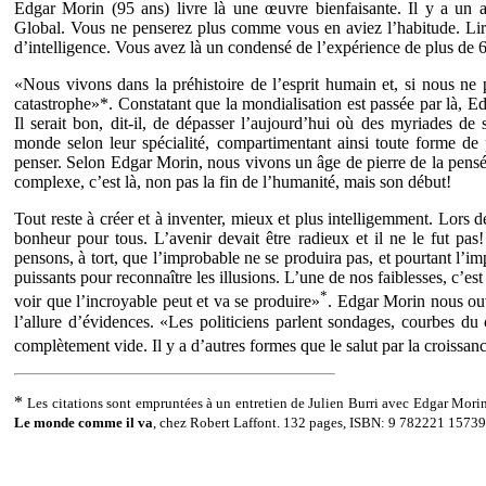
Edgar Morin (95 ans) livre là une œuvre bienfaisante. Il y a un a
Global. Vous ne penserez plus comme vous en aviez l’habitude. Lire c
d’intelligence. Vous avez là un condensé de l’expérience de plus de 6
«Nous vivons dans la préhistoire de l’esprit humain et, si nous ne
catastrophe»*. Constatant que la mondialisation est passée par là, E
Il serait bon, dit-il, de dépasser l’aujourd’hui où des myriades de 
monde selon leur spécialité, compartimentant ainsi toute forme de 
penser. Selon Edgar Morin, nous vivons un âge de pierre de la pensé
complexe, c’est là, non pas la fin de l’humanité, mais son début!
Tout reste à créer et à inventer, mieux et plus intelligemment. Lors des
bonheur pour tous. L’avenir devait être radieux et il ne le fut pas!
pensons, à tort, que l’improbable ne se produira pas, et pourtant l’im
puissants pour reconnaître les illusions. L’une de nos faiblesses, c’e
*
voir que l’incroyable peut et va se produire»
. Edgar Morin nous ouv
l’allure d’évidences. «Les politiciens parlent sondages, courbes du
complètement vide. Il y a d’autres formes que le salut par la croissan
*
Les citations sont empruntées à un entretien de Julien Burri avec Edgar Mor
Le monde comme il va
, chez Robert Laffont. 132 pages, ISBN: 9 782221 1573