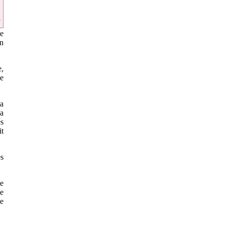
t
le
un
e,
le
la
a
es
it
es
ne
de
de