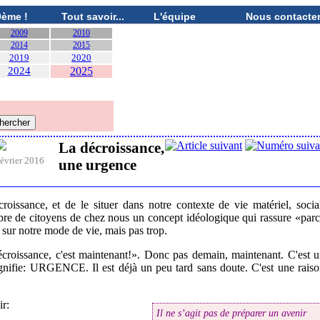
0ème !
Tout savoir...
L'équipe
Nous contacte
2009
2010
2014
2015
2019
2020
2024
2025
La décroissance,
évrier 2016
une urgence
oissance, et de le situer dans notre contexte de vie matériel, socia
mbre de citoyens de chez nous un concept idéologique qui rassure «par
 sur notre mode de vie, mais pas trop.
décroissance, c'est maintenant!». Donc pas demain, maintenant. C'est 
signifie: URGENCE. Il est déjà un peu tard sans doute. C'est une rais
ir:
Il ne s’agit pas de préparer un avenir