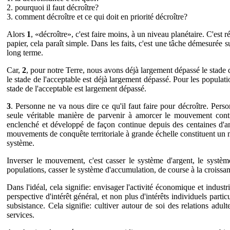
2. pourquoi il faut décroître?
3. comment décroître et ce qui doit en priorité décroître?
Alors
1
, «décroître», c'est faire moins, à un niveau planétaire. C'est 
papier, cela paraît simple. Dans les faits, c'est une tâche démesurée 
long terme.
Car,
2
, pour notre Terre, nous avons déjà largement dépassé le stade de
le stade de l'acceptable est déjà largement dépassé. Pour les populat
stade de l'acceptable est largement dépassé.
3
. Personne ne va nous dire ce qu'il faut faire pour décroître. Pers
seule véritable manière de parvenir à amorcer le mouvement con
enclenché et développé de façon continue depuis des centaines d'ann
mouvements de conquête territoriale à grande échelle constituent un m
système.
Inverser le mouvement, c'est casser le système d'argent, le systèm
populations, casser le système d'accumulation, de course à la croissa
Dans l'idéal, cela signifie: envisager l'activité économique et industr
perspective d'intérêt général, et non plus d'intérêts individuels parti
subsistance. Cela signifie: cultiver autour de soi des relations adult
services.