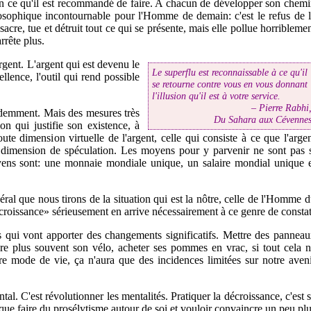
n ce qu'il est recommandé de faire. A chacun de développer son chem
losophique incontournable pour l'Homme de demain: c'est le refus de 
cre, tue et détruit tout ce qui se présente, mais elle pollue horribleme
rrête plus.
rgent. L'argent qui est devenu le
Le superflu est reconnaissable à ce qu'il
lence, l'outil qui rend possible
se retourne contre vous en vous donnant
l'illusion qu'il est à votre service.
Pierre Rabhi
idemment. Mais des mesures très
Du Sahara aux Cévenne
on qui justifie son existence, à
oute dimension virtuelle de l'argent, celle qui consiste à ce que l'arge
ute dimension de spéculation. Les moyens pour y parvenir ne sont pas 
oyens sont: une monnaie mondiale unique, un salaire mondial unique 
al que nous tirons de la situation qui est la nôtre, celle de l'Homme 
croissance» sérieusement en arrive nécessairement à ce genre de constat
ns qui vont apporter des changements significatifs. Mettre des pannea
endre plus souvent son vélo, acheter ses pommes en vrac, si tout cela 
re mode de vie, ça n'aura que des incidences limitées sur notre aven
al. C'est révolutionner les mentalités. Pratiquer la décroissance, c'est 
 que faire du prosélytisme autour de soi et vouloir convaincre un peu pl