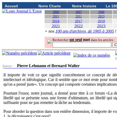
Accueil
Notre Charte
Notre histoire
Le 10
2006
2007
2008
2011
2012
2013
2016
2017
2018
2021
2022
2023
+ nos
100 ans d'archives, de 1905 à 2005
!
un seul
mot
Rechercher
dans les articles :
F
Pierre Lehmann et Bernard Walter
Auteur :
Il importe de voir ce que signifie concrètement ce concept de décr
intellectuel et idéologique. Car il semble que ce mot reste pour no
qu'on a pensé juste». Un concept qui comporte certaines implications
Pourtant l'essor, notre journal, a donné pour titre à ce forum «La 
libellé qui se présente sous une forme d'ultimatum, un libellé qui 
suffisante pour ne pas remettre la tâche au lendemain.
Pour aborder la question dans son entière dimension, il importe de vo
1. la décroissance c'est quoi?