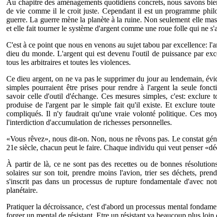
Au chapitre des aménagements quotidiens concrets, nous savons bie
de vie comme il le croit juste. Cependant il est un programme phi
guerre. La guerre mène la planète à la ruine. Non seulement elle massa
et elle fait tourner le système d'argent comme une roue folle qui ne s'a
C'est à ce point que nous en venons au sujet tabou par excellence: l'a
dieu du monde. L'argent qui est devenu l'outil de puissance par excel
tous les arbitraires et toutes les violences.
Ce dieu argent, on ne va pas le supprimer du jour au lendemain, év
simples pourraient être prises pour rendre à l'argent la seule foncti
savoir celle d'outil d'échange. Ces mesures simples, c'est: exclure t
produise de l'argent par le simple fait qu'il existe. Et exclure to
compliqués. Il n'y faudrait qu'une vraie volonté politique. Ces m
l'interdiction d'accumulation de richesses personnelles.
«Vous rêvez», nous dit-on. Non, nous ne rêvons pas. Le constat génér
21e siècle, chacun peut le faire. Chaque individu qui veut penser «dé
À partir de là, ce ne sont pas des recettes ou de bonnes résolutio
solaires sur son toit, prendre moins l'avion, trier ses déchets, pr
s'inscrit pas dans un processus de rupture fondamentale d'avec not
planétaire.
Pratiquer la décroissance, c'est d'abord un processus mental fondament
forger un mental de résistant. Etre un résistant va beaucoup plus loin