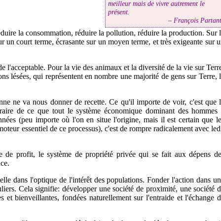
meilleur mais de vivre autrement le
présent.
François Partan
réduire la consommation, réduire la pollution, réduire la production. Sur 
sur un court terme, écrasante sur un moyen terme, et très exigeante sur 
 l'acceptable. Pour la vie des animaux et la diversité de la vie sur Terr
ions lésées, qui représentent en nombre une majorité de gens sur Terre, 
onne ne va nous donner de recette. Ce qu'il importe de voir, c'est que 
traire de ce que tout le système économique dominant des hommes 
ées (peu importe où l'on en situe l'origine, mais il est certain que l
oteur essentiel de ce processus), c'est de rompre radicalement avec led
e de profit, le système de propriété privée qui se fait aux dépens d
nce.
ielle dans l'optique de l'intérêt des populations. Fonder l'action dans u
culiers. Cela signifie: développer une société de proximité, une société 
es et bienveillantes, fondées naturellement sur l'entraide et l'échange 