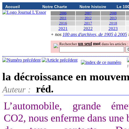
Accueil
Notre Charte
Notre histoire
Le 10
2006
2007
2008
2011
2012
2013
2016
2017
2018
2021
2022
2023
+ nos
100 ans d'archives, de 1905 à 2005
un seul
mot
Rechercher
dans les articles :
F
la décroissance en mouve
réd.
Auteur :
L’automobile, grande éme
CO2, nous enferme dans une b