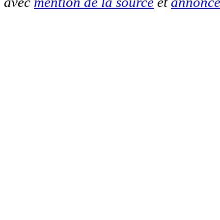
avec
mention de la source
et
annonce