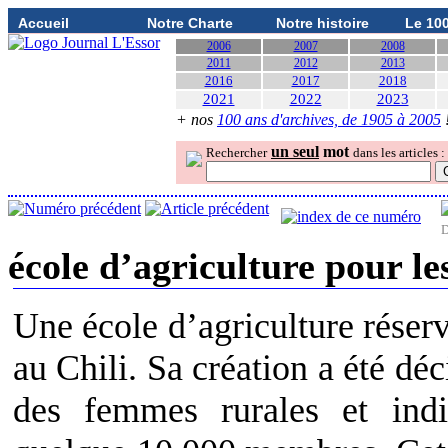
Accueil
Notre Charte
Notre histoire
Le 10
2006
2007
2008
2011
2012
2013
2016
2017
2018
2021
2022
2023
+ nos
100 ans d'archives, de 1905 à 2005
un seul
mot
Rechercher
dans les articles :
D
école d’agriculture pour l
Une école d’agriculture réser
au Chili. Sa création a été dé
des femmes rurales et ind