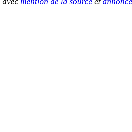
avec
mention de la source
et
annonce