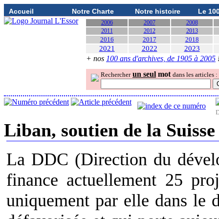
Accueil
Notre Charte
Notre histoire
Le 10
2006
2007
2008
2011
2012
2013
2016
2017
2018
2021
2022
2023
+ nos
100 ans d'archives, de 1905 à 2005
un seul
mot
Rechercher
dans les articles :
D
Liban, soutien de la Suiss
La DDC (Direction du dévelo
finance actuellement 25 pro
uniquement par elle dans le d