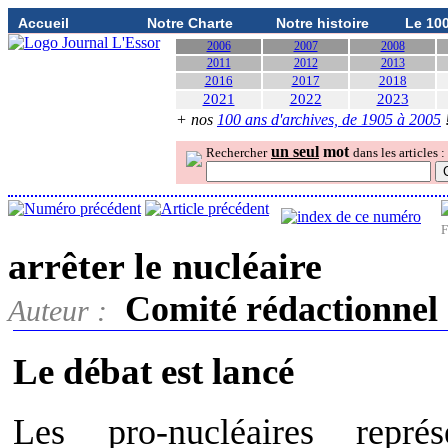
Accueil
Notre Charte
Notre histoire
Le 10
2006
2007
2008
2011
2012
2013
2016
2017
2018
2021
2022
2023
+ nos
100 ans d'archives, de 1905 à 2005
un seul
mot
Rechercher
dans les articles :
F
arrêter le nucléaire
Comité rédactionnel 
Auteur :
Le débat est lancé
Les pro-nucléaires repré