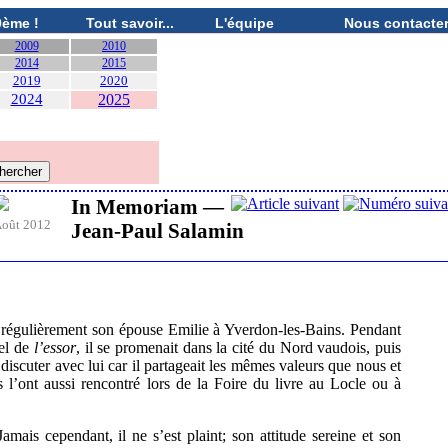
0ème !
Tout savoir...
L'équipe
Nous contacte
2009
2010
2014
2015
2019
2020
2024
2025
In Memoriam —
oût 2012
Jean-Paul Salamin
régulièrement son épouse Emilie à Yverdon-les-Bains. Pendant
nel de
l’essor
, il se promenait dans la cité du Nord vaudois, puis
 discuter avec lui car il partageait les mêmes valeurs que nous et
s l’ont aussi rencontré lors de la Foire du livre au Locle ou à
mais cependant, il ne s’est plaint; son attitude sereine et son