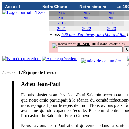
Accueil
Notre Charte
Notre histoire
Le 10
2006
2007
2008
2011
2012
2013
2016
2017
2018
2021
2022
2023
+ nos
100 ans d'archives, de 1905 à 2005
!
un seul
mot
Rechercher
dans les articles :
A
L’Équipe de l’essor
Auteur :
Adieu Jean-Paul
Depuis plusieurs années, Jean-Paul Salamin accompagnait 
que notre amie participait à la séance du comité rédaction
nous rejoignait pour le repas de midi. Nous avions plaisir à
avait une grande capacité d’écoute. Plusieurs d’entre nou
l’occasion du Salon du livre à Genève.
Nous savions Jean-Paul atteint gravement dans sa santé. Ja