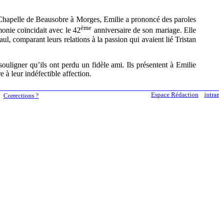
la Chapelle de Beausobre à Morges, Emilie a prononcé des paroles
ème
onie coïncidait avec le 42
anniversaire de son mariage. Elle
aul, comparant leurs relations à la passion qui avaient lié Tristan
souligner qu’ils ont perdu un fidèle ami. Ils présentent à Emilie
 à leur indéfectible affection.
Espace Rédaction
intra
Corrections ?