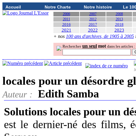
Accueil
Notre Charte
Notre histoire
Le 10
2006
2007
2008
2011
2012
2013
2016
2017
2018
2021
2022
2023
+ nos
100 ans d'archives, de 1905 à 2005
un seul
mot
Rechercher
dans les articles :
J
locales pour un désordre g
Edith Samba
Auteur :
Solutions locales pour un dé
est le dernier-né des films,