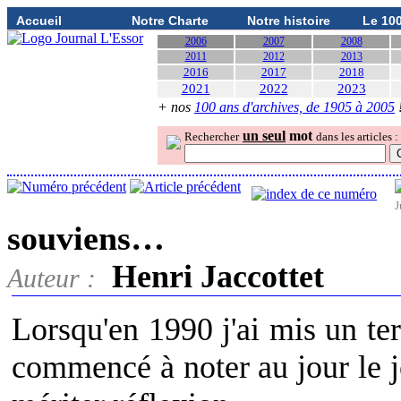
Accueil
Notre Charte
Notre histoire
Le 10
2006
2007
2008
2011
2012
2013
2016
2017
2018
2021
2022
2023
+ nos
100 ans d'archives, de 1905 à 2005
un seul
mot
Rechercher
dans les articles :
J
souviens…
Henri Jaccottet
Auteur :
Lorsqu'en 1990 j'ai mis un te
commencé à noter au jour le j