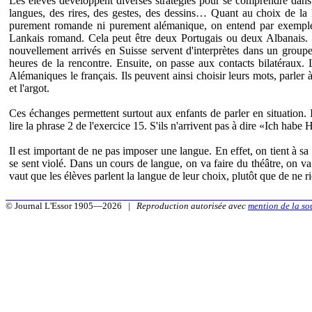
Les élèves développent diverses stratégies pour se comprendre dans 
langues, des rires, des gestes, des dessins… Quant au choix de la
purement romande ni purement alémanique, on entend par exemple
Lankais romand. Cela peut être deux Portugais ou deux Albanais. L
nouvellement arrivés en Suisse servent d'interprètes dans un groupe
heures de la rencontre. Ensuite, on passe aux contacts bilatéraux.
Alémaniques le français. Ils peuvent ainsi choisir leurs mots, parler 
et l'argot.
Ces échanges permettent surtout aux enfants de parler en situation. 
lire la phrase 2 de l'exercice 15. S'ils n'arrivent pas à dire «Ich habe
Il est important de ne pas imposer une langue. En effet, on tient à 
se sent violé. Dans un cours de langue, on va faire du théâtre, on v
vaut que les élèves parlent la langue de leur choix, plutôt que de ne ri
© Journal L'Essor 1905—2026 |
Reproduction autorisée avec
mention de la so