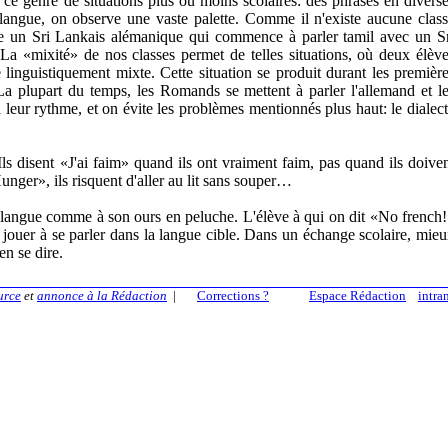
ce genre de situations plus ou moins scolaires: des phrases en divers
 langue, on observe une vaste palette. Comme il n'existe aucune clas
 un Sri Lankais alémanique qui commence à parler tamil avec un S
a «mixité» de nos classes permet de telles situations, où deux élèv
 linguistiquement mixte. Cette situation se produit durant les premièr
 La plupart du temps, les Romands se mettent à parler l'allemand et l
à leur rythme, et on évite les problèmes mentionnés plus haut: le dialec
Ils disent «J'ai faim» quand ils ont vraiment faim, pas quand ils doive
 Hunger», ils risquent d'aller au lit sans souper…
sa langue comme à son ours en peluche. L'élève à qui on dit «No french
a jouer à se parler dans la langue cible. Dans un échange scolaire, mie
en se dire.
urce
et
annonce à la Rédaction
|
Corrections ?
Espace Rédaction
intra