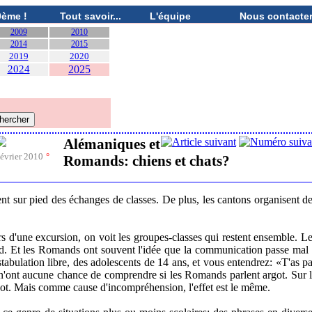
0ème !
Tout savoir...
L'équipe
Nous contacte
2009
2010
2014
2015
2019
2020
2024
2025
Alémaniques et
évrier 2010
°
Romands: chiens et chats?
ent sur pied des échanges de classes. De plus, les cantons organisent d
s d'une excursion, on voit les groupes-classes qui restent ensemble. L
and. Et les Romands ont souvent l'idée que la communication passe mal
bulation libre, des adolescents de 14 ans, et vous entendrez: «T'as p
s n'ont aucune chance de comprendre si les Romands parlent argot. Sur 
argot. Mais comme cause d'incompréhension, l'effet est le même.