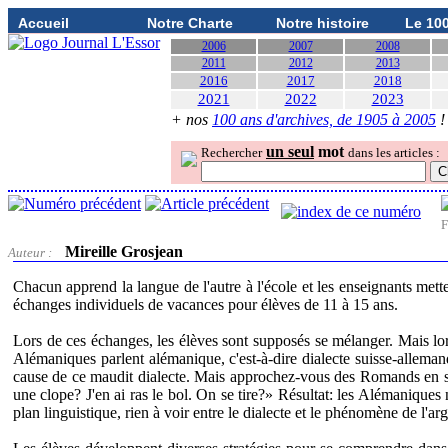
Accueil
Notre Charte
Notre histoire
Le 10
2006
2007
2008
2011
2012
2013
2016
2017
2018
2021
2022
2023
+ nos
100 ans d'archives, de 1905 à 2005
!
un seul
mot
Rechercher
dans les articles :
F
Mireille Grosjean
Auteur :
Chacun apprend la langue de l'autre à l'école et les enseignants mett
échanges individuels de vacances pour élèves de 11 à 15 ans.
Lors de ces échanges, les élèves sont supposés se mélanger. Mais lor
Alémaniques parlent alémanique, c'est-à-dire dialecte suisse-allem
cause de ce maudit dialecte. Mais approchez-vous des Romands en sta
une clope? J'en ai ras le bol. On se tire?» Résultat: les Alémanique
plan linguistique, rien à voir entre le dialecte et le phénomène de l'