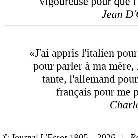
vigoureuse pour que l'
Jean D
«J'ai appris l'italien pou
pour parler à ma mère, 
tante, l'allemand pour
français pour me 
Charl
© Journal L'Essor 1905—2026 |
R