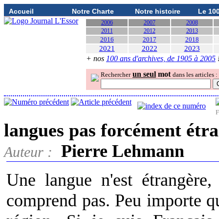
Accueil
Notre Charte
Notre histoire
Le 10
2006
2007
2008
2011
2012
2013
2016
2017
2018
2021
2022
2023
+ nos
100 ans d'archives, de 1905 à 2005
un seul
mot
Rechercher
dans les articles :
F
langues pas forcément étr
Pierre Lehmann
Auteur :
Une langue n'est étrangère
comprend pas. Peu importe qu