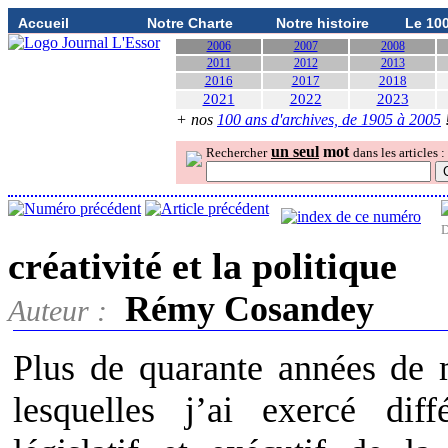
Accueil
Notre Charte
Notre histoire
Le 10
2006
2007
2008
2011
2012
2013
2016
2017
2018
2021
2022
2023
+ nos
100 ans d'archives, de 1905 à 2005
un seul
mot
Rechercher
dans les articles :
D
créativité et la politique
Rémy Cosandey
Auteur :
Plus de quarante années de m
lesquelles j’ai exercé dif