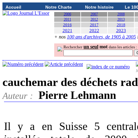
Accueil
Notre Charte
Notre histoire
Le 10
2006
2007
2008
2011
2012
2013
2016
2017
2018
2021
2022
2023
+ nos
100 ans d'archives, de 1905 à 2005
un seul
mot
Rechercher
dans les articles :
J
cauchemar des déchets radi
Pierre Lehmann
Auteur :
Il y a en Suisse 5 central